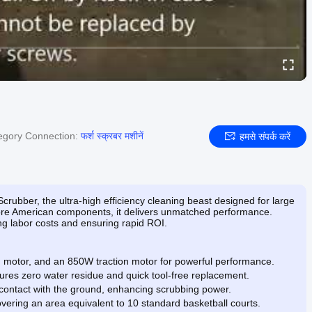
egory Connection:
फर्श स्क्रबर मशीनें
हमसे संपर्क करें
crubber, the ultra-high efficiency cleaning beast designed for large
ore American components, it delivers unmatched performance.
ng labor costs and ensuring rapid ROI.
 motor, and an 850W traction motor for powerful performance.
res zero water residue and quick tool-free replacement.
 contact with the ground, enhancing scrubbing power.
vering an area equivalent to 10 standard basketball courts.