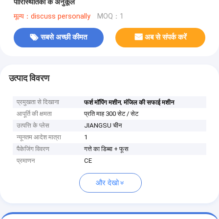
पारिस्थितिकी के अनुकूल
मूल्य：discuss personally
MOQ：1
सबसे अच्छी कीमत
अब से संपर्क करें
उत्पाद विवरण
प्रमुखता से दिखाना
,
फर्श मॉपिंग मशीन
मंजिल की सफाई मशीन
आपूर्ति की क्षमता
प्रति माह 300 सेट / सेट
उत्पत्ति के प्लेस
JIANGSU चीन
न्यूनतम आदेश मात्रा
1
पैकेजिंग विवरण
गत्ते का डिब्बा + फूस
प्रमाणन
CE
और देखो