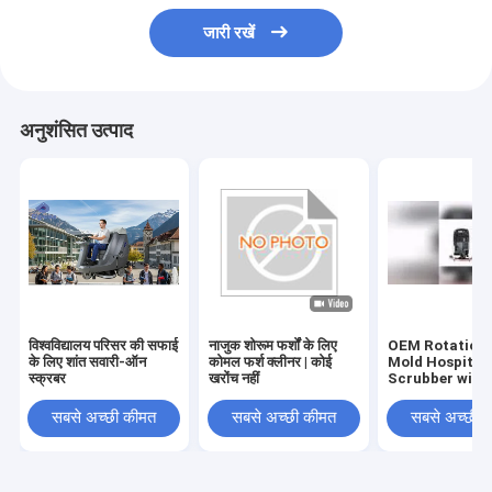
जारी रखें
अनुशंसित उत्पाद
विश्वविद्यालय परिसर की सफाई
नाजुक शोरूम फर्शों के लिए
OEM Rotationa
के लिए शांत सवारी-ऑन
कोमल फर्श क्लीनर | कोई
Mold Hospital 
स्क्रबर
खरोंच नहीं
Scrubber with
Rubber Blade 
Certification
सबसे अच्छी कीमत
सबसे अच्छी कीमत
सबसे अच्छी 