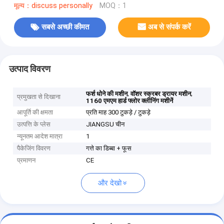
मूल्य：discuss personally
MOQ：1
सबसे अच्छी कीमत
अब से संपर्क करें
उत्पाद विवरण
,
,
फर्श धोने की मशीन
वॉशर स्क्रबर ड्रायर मशीन
प्रमुखता से दिखाना
1160 एमएम हार्ड फ्लोर क्लीनिंग मशीनें
आपूर्ति की क्षमता
प्रति माह 300 टुकड़े / टुकड़े
उत्पत्ति के प्लेस
JIANGSU चीन
न्यूनतम आदेश मात्रा
1
पैकेजिंग विवरण
गत्ते का डिब्बा + फूस
प्रमाणन
CE
और देखो